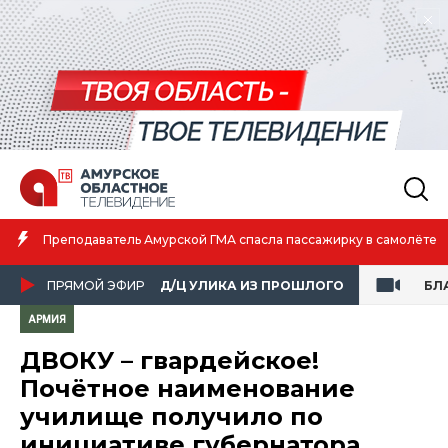
Амурская спортсменка выиграла первенство России по лёгкой
атлетике
ПРЯМОЙ ЭФИР
Д/Ц УЛИКА ИЗ ПРОШЛОГО
БЛ
АРМИЯ
ДВОКУ – гвардейское!
Почётное наименование
училище получило по
инициативе губернатора