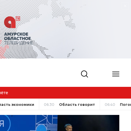
ласть экономики
06:30
Область говорит
06:40
Пого