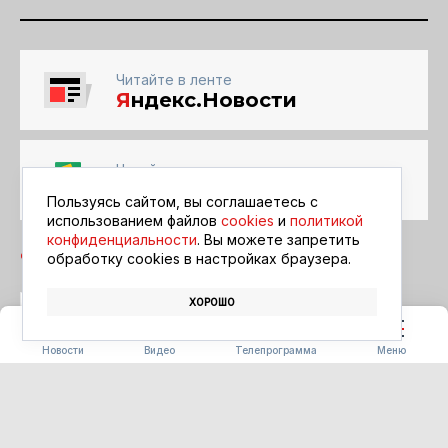
Читайте в ленте
Я
ндекс.Новости
Читайте в ленте
Google Новости
Пользуясь сайтом, вы соглашаетесь с
использованием файлов
cookies
и
политикой
конфиденциальности
. Вы можете запретить
обработку сookies в настройках браузера.
ХОРОШО
ПРАЗДНИК
ДЕНЬ СТРОИТЕЛЯ
НАГРАДЫ
Новости
Видео
Телепрограмма
Меню
БЛАГОУСТРОЙСТВО
В гости к Винни-Пуху: в парке
Завитинска появится