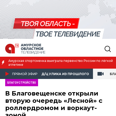
спортсменка выиграла первенство России по лёгкой
Благовеще
жизни
ПРЯМОЙ ЭФИР
Д/Ц УЛИКА ИЗ ПРОШЛОГО
БЛ
БЛАГОУСТРОЙСТВО
В Благовещенске открыли
вторую очередь «Лесной» с
роллердромом и воркаут-
зоной