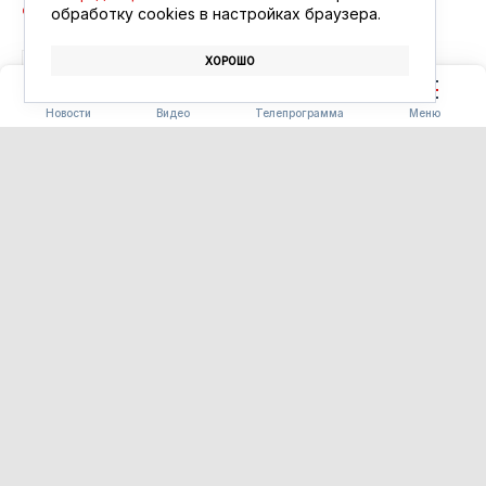
обработку сookies в настройках браузера.
ХОРОШО
БЛАГОВЕЩЕНСК
АФИША
КИНО
Новости
Видео
Телепрограмма
Меню
ПОГОДА
Погода 08.08.2026
08.08.2026 09:00