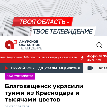
Амурская спортсменка выиграла первенство России по лёгкой
атлетике
ПРЯМОЙ ЭФИР
Д/Ц СТАЛЬНАЯ ДИВИЗИЯ
БЛА
БЛАГОУСТРОЙСТВО
Благовещенск украсили
туями из Краснодара и
тысячами цветов
03.07.2026 17:01