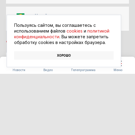
Читайте в ленте
Google Новости
Пользуясь сайтом, вы соглашаетесь с
использованием файлов
cookies
и
политикой
конфиденциальности
. Вы можете запретить
обработку сookies в настройках браузера.
ХОРОШО
ШКОЛЬНИКИ
ОВОЩИ
Новости
Видео
Телепрограмма
Меню
СТРОИТЕЛЬСТВО
Василий Орлов вручил
награды лучшим строителям
Приамурья
06.08.2026 17:33