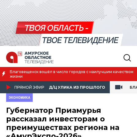
Благовещенск вошёл в число городов с наилучшим качеством
жизни
ПРЯМОЙ ЭФИР
Д/Ц УЛИКА ИЗ ПРОШЛОГО
БЛ
ЭКОНОМИКА
Губернатор Приамурья
рассказал инвесторам о
преимуществах региона на
«АмурЭкспо-2026»