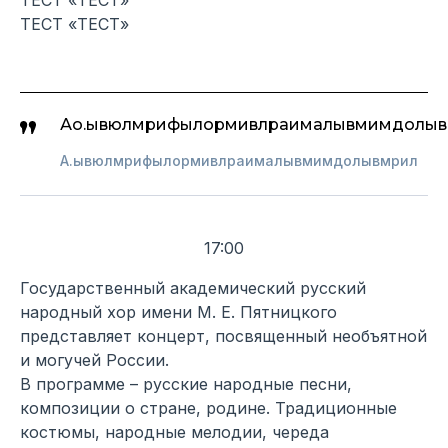
ТЕСТ «ТЕСТ»
ТЕСТ «ТЕСТ»
Ао.ывюлмрифылормивлраималывмимдолыв
А.ывюлмрифылормивлраималывмимдолывмрил
17:00
Государственный академический русский
народный хор имени М. Е. Пятницкого
представляет концерт, посвященный необъятной
и могучей России.
В программе – русские народные песни,
композиции о стране, родине. Традиционные
костюмы, народные мелодии, череда