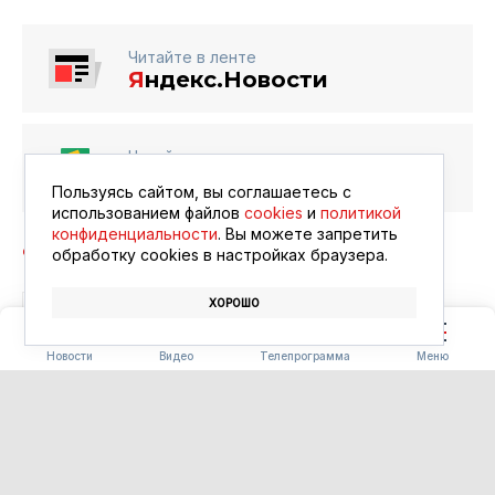
Читайте в ленте
Я
ндекс.Новости
Читайте в ленте
Google Новости
Пользуясь сайтом, вы соглашаетесь с
использованием файлов
cookies
и
политикой
конфиденциальности
. Вы можете запретить
обработку сookies в настройках браузера.
ХОРОШО
ПОЖАР
СПАСАТЕЛИ
Новости
Видео
Телепрограмма
Меню
ПОГОДА
Дожди, грозы и ветер до 17
метров в секунду: западный
циклон накроет Приамурье