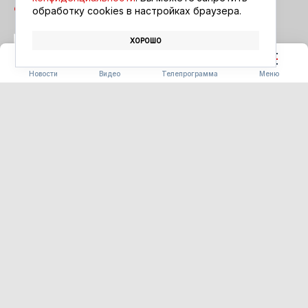
обработку сookies в настройках браузера.
ХОРОШО
ПОГОДА
ПРОГНОЗ ПОГОДЫ
Новости
Видео
Телепрограмма
Меню
ОБЩЕСТВО
Фестиваль лотосов в Липовке
соберёт туристов из России и
Китая
07.08.2026 18:08