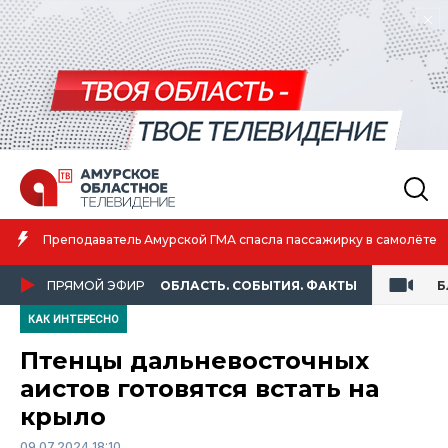
Преподаватель Амурской ГМА спасла пассажирку в самолёте
ПРЯМОЙ ЭФИР
ОБЛАСТЬ. СОБЫТИЯ. ФАКТЫ
Б
КАК ИНТЕРЕСНО
Птенцы дальневосточных
аистов готовятся встать на
крыло
09.07.2024 18:10