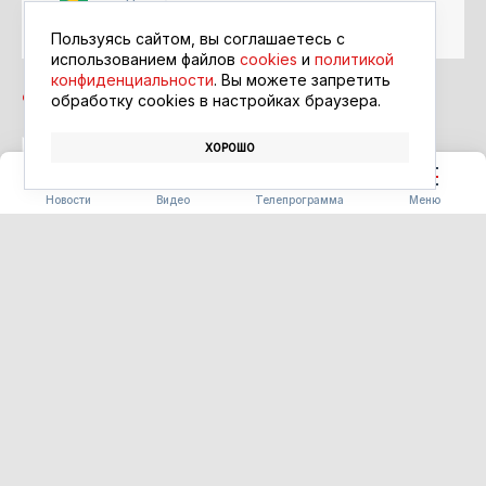
Читайте в ленте
Google Новости
Пользуясь сайтом, вы соглашаетесь с
использованием файлов
cookies
и
политикой
конфиденциальности
. Вы можете запретить
обработку сookies в настройках браузера.
ХОРОШО
СПОРТ
СОРЕВНОВАНИЯ
ГТО
Новости
Видео
Телепрограмма
Меню
БЛАГОУСТРОЙСТВО
Часть «Парка трёх
поколений» в Ивановке
сдадут на два месяца раньше
срока
06.08.2026 15:34