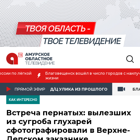
Благовещенск вошёл в число городов с наилучшим качеством
жизни
ПРЯМОЙ ЭФИР
Д/Ц УЛИКА ИЗ ПРОШЛОГО
БЛ
КАК ИНТЕРЕСНО
Встреча пернатых: вылезших
из сугроба глухарей
сфотографировали в Верхне-
Депском заказнике