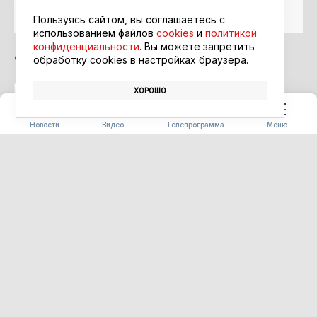
Google Новости
Пользуясь сайтом, вы соглашаетесь с
использованием файлов
cookies
и
политикой
конфиденциальности
. Вы можете запретить
обработку сookies в настройках браузера.
ХОРОШО
ПОЖАР
СПАСАТЕЛИ
Новости
Видео
Телепрограмма
Меню
ПОГОДА
Дожди, грозы и ветер до 17
метров в секунду: западный
циклон накроет Приамурье
10.08.2026 12:37