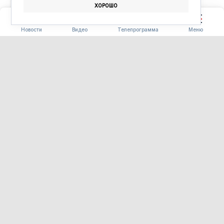
ХОРОШО
ПОГОДА
ПРОГНОЗ ПОГОДЫ
Новости
Видео
Телепрограмма
Меню
ОБЩЕСТВО
Вкус Дальнего Востока в
одном сете: повара ведущих
ресторанов страны посетят
фестиваль «Берега вкуса»
08.08.2026 12:00