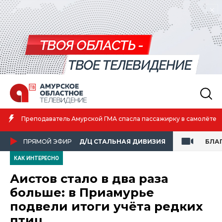
Амурс
подаватель Амурской ГМА спасла пассажирку в самолёте
атлет
ПРЯМОЙ ЭФИР
Д/Ц СТАЛЬНАЯ ДИВИЗИЯ
БЛА
КАК ИНТЕРЕСНО
Аистов стало в два раза
больше: в Приамурье
подвели итоги учёта редких
птиц