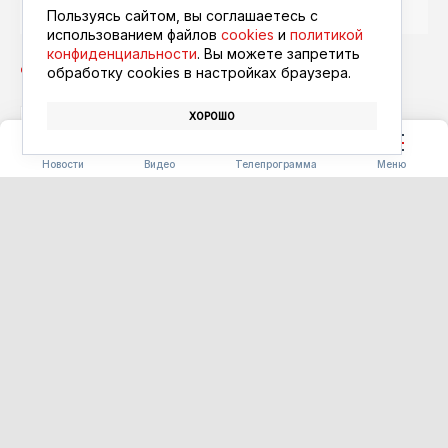
Google Новости
Пользуясь сайтом, вы соглашаетесь с
использованием файлов
cookies
и
политикой
конфиденциальности
. Вы можете запретить
обработку сookies в настройках браузера.
ХОРОШО
КУХНЯ
ФЕСТИВАЛЬ «БЕРЕГА ВКУСА»
Новости
Видео
Телепрограмма
Меню
СТРОИТЕЛЬСТВО
Первые 16 домов для
аграриев сдадут в Ивановке
уже в этом году
07.08.2026 17:03