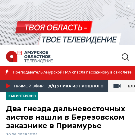
Преподаватель Амурской ГМА спасла пассажирку в самолёте
ПРЯМОЙ ЭФИР
Д/Ц УЛИКА ИЗ ПРОШЛОГО
БЛ
КАК ИНТЕРЕСНО
Два гнезда дальневосточных
аистов нашли в Березовском
заказнике в Приамурье
30.06.2026 13:04