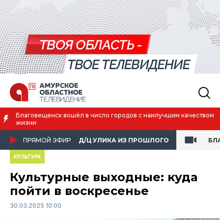
Благовещенск вошёл в число городов с наилучшим качеством
жизни
ПРЯМОЙ ЭФИР
Д/Ц УЛИКА ИЗ ПРОШЛОГО
БЛ
КУЛЬТУРА
Культурные выходные: куда
пойти в воскресенье
30.03.2025 10:00