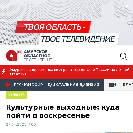
Амурская спортсменка выиграла первенство России по лёгкой
атлетике
ПРЯМОЙ ЭФИР
Д/Ц СТАЛЬНАЯ ДИВИЗИЯ
БЛА
КУЛЬТУРА
Культурные выходные: куда
пойти в воскресенье
27.04.2025 11:00