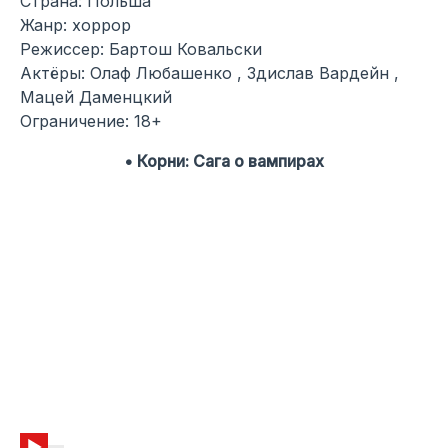
Страна: Польша
Жанр: хоррор
Режиссер: Бартош Ковальски
Актёры: Олаф Любашенко , Здислав Вардейн ,
Мацей Даменцкий
Ограничение: 18+
• Корни: Сага о вампирах