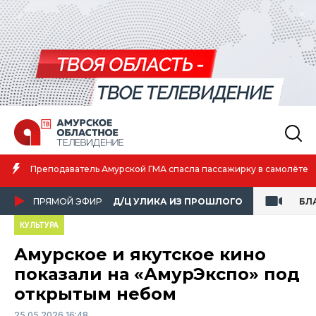
Преподаватель Амурской ГМА спасла пассажирку в самолёте
ПРЯМОЙ ЭФИР
Д/Ц УЛИКА ИЗ ПРОШЛОГО
БЛ
КУЛЬТУРА
Амурское и якутское кино
показали на «АмурЭкспо» под
открытым небом
25.05.2026 16:48