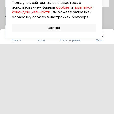
Пользуясь сайтом, вы соглашаетесь с
использованием файлов
cookies
и
политикой
конфиденциальности
. Вы можете запретить
обработку сookies в настройках браузера.
ХОРОШО
КУХНЯ
ФЕСТИВАЛЬ «БЕРЕГА ВКУСА»
Новости
Видео
Телепрограмма
Меню
СТРОИТЕЛЬСТВО
Первые 16 домов для
аграриев сдадут в Ивановке
уже в этом году
07.08.2026 17:03