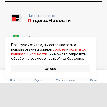
Читайте в ленте
Я
ндекс.Новости
Читайте в ленте
Google Новости
Пользуясь сайтом, вы соглашаетесь с
использованием файлов
cookies
и
политикой
конфиденциальности
. Вы можете запретить
обработку сookies в настройках браузера.
ХОРОШО
РЕСТОРАН
ЕДА
ФЕСТИВАЛЬ «БЕРЕГА ВКУСА»
Новости
Видео
Телепрограмма
Меню
СЕЛЬСКОЕ ХОЗЯЙСТВО
Более тысячи километров
защиты: в Приамурье