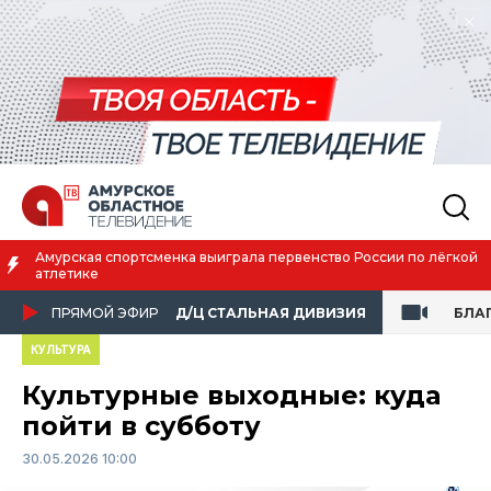
Амурская спортсменка выиграла первенство России по лёгкой
атлетике
ПРЯМОЙ ЭФИР
Д/Ц СТАЛЬНАЯ ДИВИЗИЯ
БЛА
КУЛЬТУРА
Культурные выходные: куда
пойти в субботу
30.05.2026 10:00