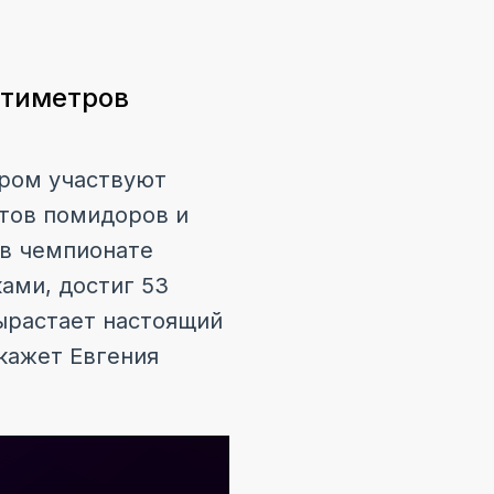
нтиметров
ором участвуют
ртов помидоров и
 в чемпионате
ами, достиг 53
вырастает настоящий
кажет Евгения