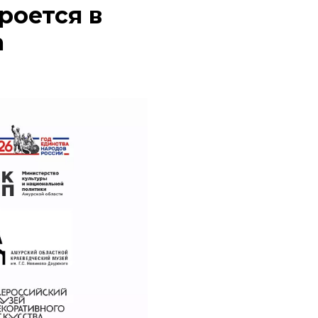
роется в
а