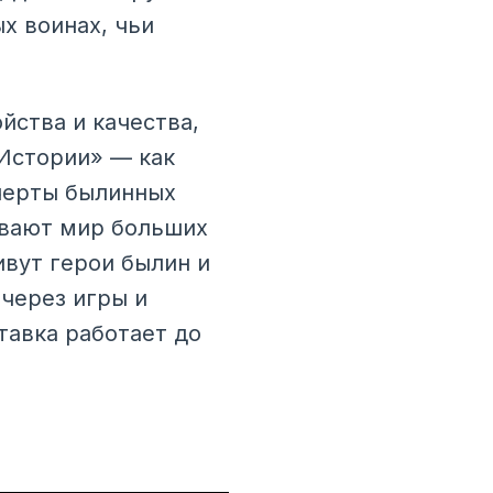
х воинах, чьи
йства и качества,
«Истории» — как
черты былинных
ывают мир больших
ивут герои былин и
через игры и
тавка работает до