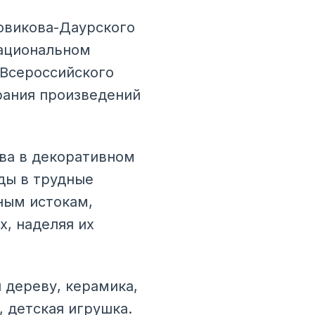
овикова-Даурского
национальном
 Всероссийского
рания произведений
ва в декоративном
ды в трудные
ным истокам,
х, наделяя их
 дереву, керамика,
 детская игрушка.