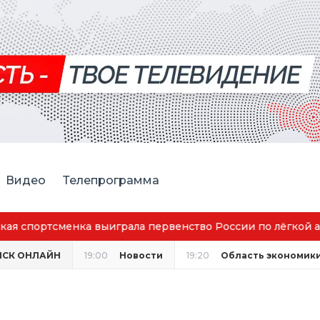
Видео
Телепрограмма
аговещенск вошёл в число городов с наилучшим качество
НСК ОНЛАЙН
19:00
Новости
19:20
Область экономик