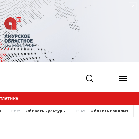
м жизни
и
19:35
Область культуры
19:45
Область говорит