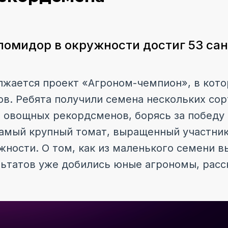
омидор в окружности достиг 53 са
жается проект «Агроном-чемпион», в кот
ов. Ребята получили семена нескольких со
овощных рекордсменов, борясь за победу
Самый крупный томат, выращенный участник
жности. О том, как из маленького семени 
ультатов уже добились юные агрономы, расс