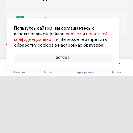
Читайте в ленте
Google Новости
Пользуясь сайтом, вы соглашаетесь с
использованием файлов
cookies
и
политикой
конфиденциальности
. Вы можете запретить
обработку сookies в настройках браузера.
ХОРОШО
КОНКУРС
ШКОЛА
МУЗЕЙ
Новости
Видео
Телепрограмма
Меню
КАК ИНТЕРЕСНО
Аквагрим, арт-макияж и
афрокосички в тренде:
почему летом россияне чаще
меняют образ
09.08.2026 11:00