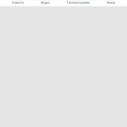
Новости
Видео
Телепрограмма
Меню
БЛАГОУСТРОЙСТВО
Часть «Парка трёх
поколений» в Ивановке
сдадут на два месяца раньше
срока
06.08.2026 15:34