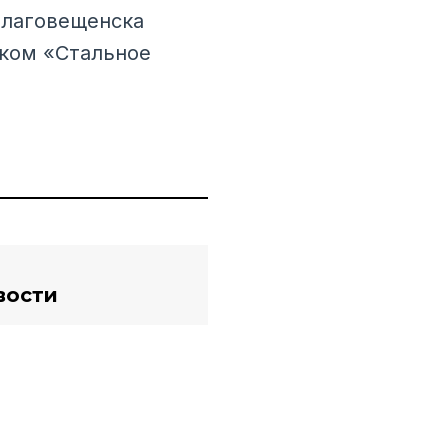
Благовещенска
иком «Стальное
вости