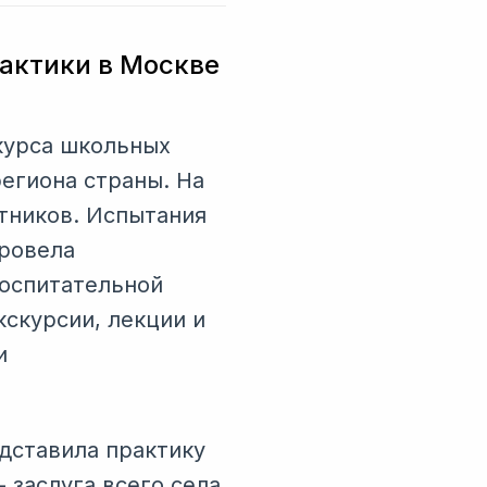
рактики в Москве
курса школьных
региона страны. На
тников. Испытания
провела
воспитательной
кскурсии, лекции и
и
дставила практику
 заслуга всего села