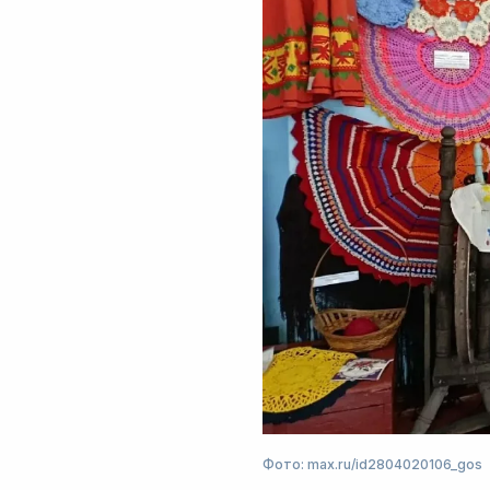
Фото: max.ru/id2804020106_gos