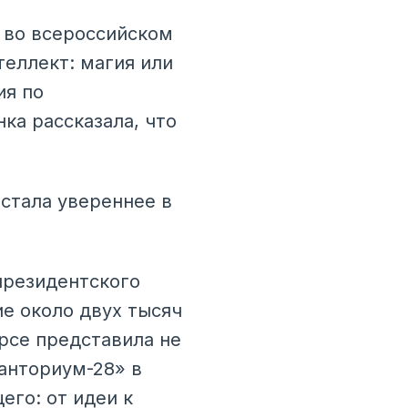
о во всероссийском
теллект: магия или
ия по
ка рассказала, что
 стала увереннее в
президентского
е около двух тысяч
рсе представила не
анториум-28» в
его: от идеи к