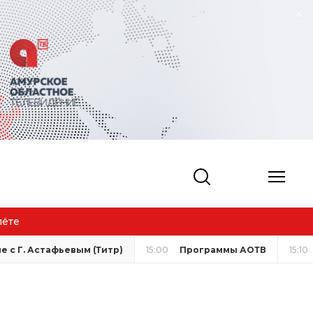
лёте
 с Г. Астафьевым (Титр)
15:00
Программы АОТВ
15:10