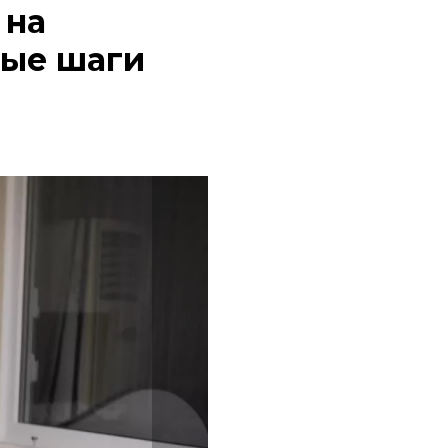
 на
вые шаги