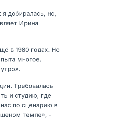
 я добиралась, но,
авляет Ирина
ё в 1980 годах. Но
опыта многое.
утро».
удии. Требовалась
ть и студию, где
 нас по сценарию в
ешеном темпе», -