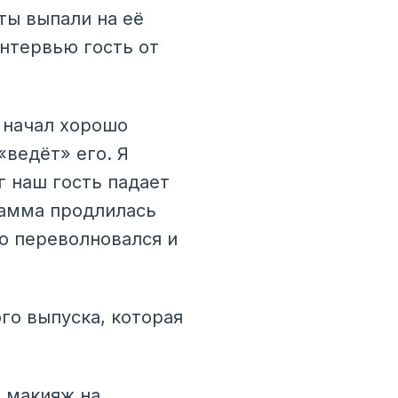
ты выпали на её
интервью гость от
 начал хорошо
«ведёт» его. Я
г наш гость падает
рамма продлилась
то переволновался и
го выпуска, которая
, макияж на