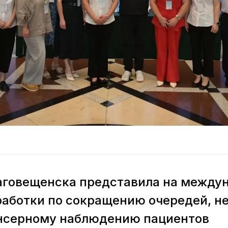
аговещенска представила на между
аботки по сокращению очередей, н
нсерному наблюдению пациентов