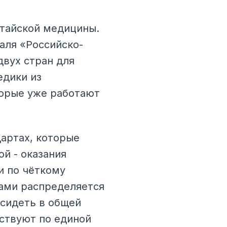
итайской медицины.
аля «Российско-
двух стран для
едики из
торые уже работают
дартах, которые
й - оказания
и по чёткому
чами распределяется
 сидеть в общей
йствуют по единой