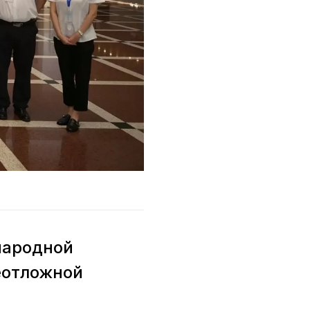
народной
еотложной