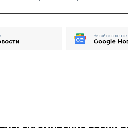
е
Читайте в ленте
овости
Google Но