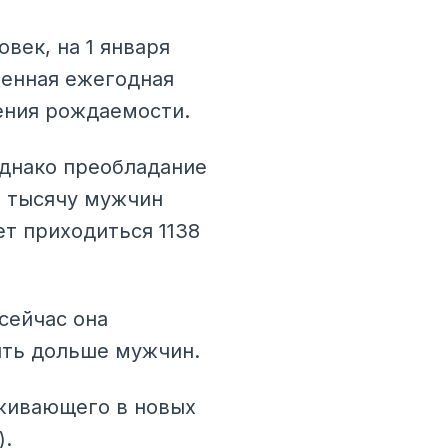
овек, на 1 января
венная ежегодная
чения рождаемости.
Однако преобладание
а тысячу мужчин
ет приходиться 1138
сейчас она
ить дольше мужчин.
оживающего в новых
).