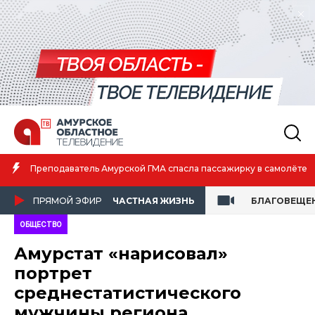
Амурская спортсменка выиграла первенство России по лёгко
е
атлетике
ПРЯМОЙ ЭФИР
ЧАСТНАЯ ЖИЗНЬ
БЛАГОВЕЩЕ
ОБЩЕСТВО
Амурстат «нарисовал»
портрет
среднестатистического
мужчины региона