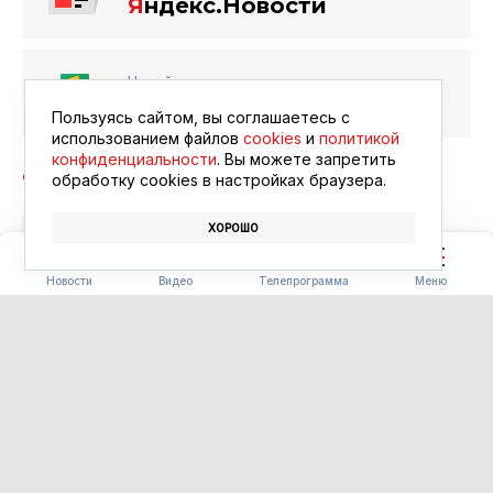
Я
ндекс.Новости
Читайте в ленте
Google Новости
Пользуясь сайтом, вы соглашаетесь с
использованием файлов
cookies
и
политикой
конфиденциальности
. Вы можете запретить
обработку сookies в настройках браузера.
ХОРОШО
ТАКСИ
ГАЗИФИКАЦИЯ
Новости
Видео
Телепрограмма
Меню
ПРОИСШЕСТВИЯ
Почти 70 штрафов за
нарушение ПДД за два
месяца «собрал» житель
Свободного
06.08.2026 11:38