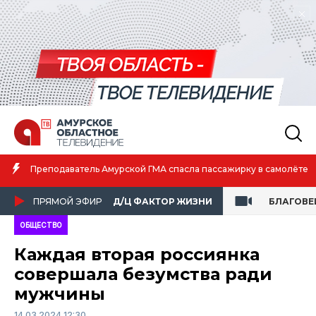
Преподаватель Амурской ГМА спасла пассажирку в самолёте
ПРЯМОЙ ЭФИР
Д/Ц ФАКТОР ЖИЗНИ
БЛАГОВЕ
ОБЩЕСТВО
Каждая вторая россиянка
совершала безумства ради
мужчины
14.03.2024 12:30