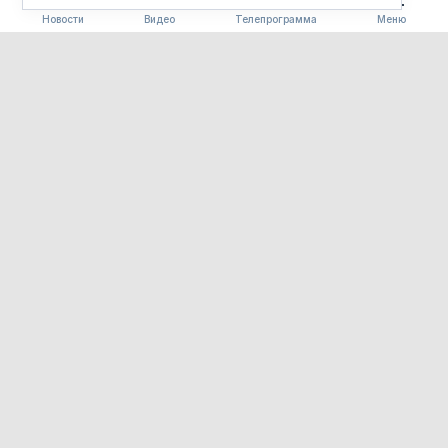
Новости
Видео
Телепрограмма
Меню
СТРОИТЕЛЬСТВО
В Циолковском
отремонтируют проезд к
больнице и скверу за счет
средств дорожной субсидии
10.08.2026 15:43