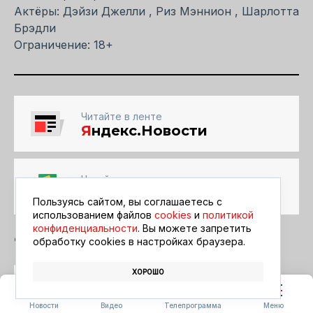
Актёры: Дэйзи Джелли , Риз Мэннион , Шарлотта
Брэдли
Ограничение: 18+
Читайте в ленте
Я
ндекс.Новости
Читайте в ленте
Google Новости
Пользуясь сайтом, вы соглашаетесь с
использованием файлов
cookies
и
политикой
конфиденциальности
. Вы можете запретить
обработку сookies в настройках браузера.
ХОРОШО
БЛАГОВЕЩЕНСК
АФИША
КИНО
Новости
Видео
Телепрограмма
Меню