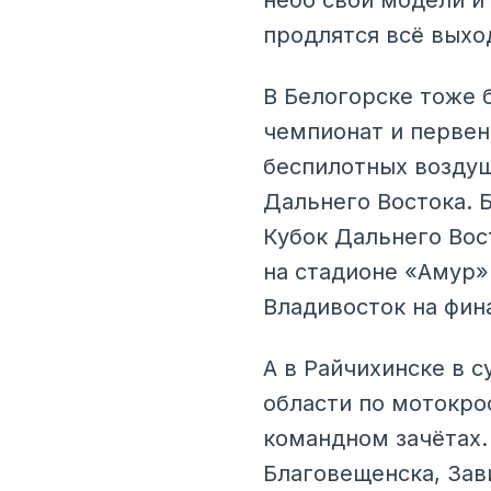
небо свои модели и 
продлятся всё выход
В Белогорске тоже б
чемпионат и первен
беспилотных воздуш
Дальнего Востока. 
Кубок Дальнего Вос
на стадионе «Амур».
Владивосток на фин
А в Райчихинске в 
области по мотокро
командном зачётах.
Благовещенска, Зави