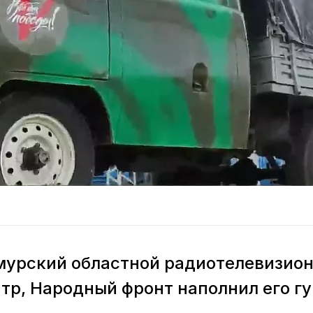
мурский областной радиотелевизио
р, Народный фронт наполнил его г