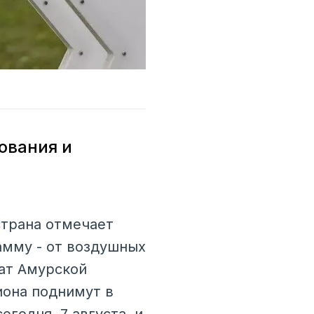
ования и
страна отмечает
амму - от воздушных
ат Амурской
иона поднимут в