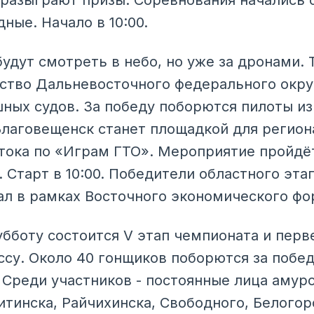
разыграют призы. Соревнования начались се
ные. Начало в 10:00.
удут смотреть в небо, но уже за дронами.
ство Дальневосточного федерального окру
ных судов. За победу поборются пилоты из
Благовещенск станет площадкой для регион
тока по «Играм ГТО». Мероприятие пройдёт 
 Старт в 10:00. Победители областного эта
ал в рамках Восточного экономического фо
субботу состоится V этап чемпионата и пер
ссу. Около 40 гонщиков поборются за побед
 Среди участников - постоянные лица амур
тинска, Райчихинска, Свободного, Белогорс