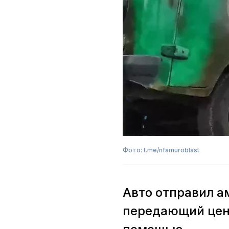
Фото: t.me/nfamuroblast
Авто отправил а
передающий цент