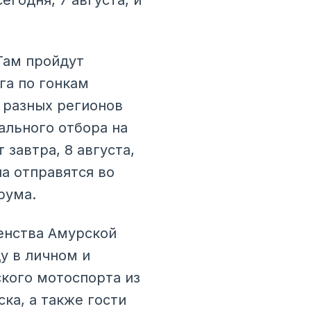
годня, 7 августа, и
 Там пройдут
га по гонкам
 разных регионов
ального отбора на
завтра, 8 августа,
па отправятся во
рума.
венства Амурской
у в личном и
ского мотоспорта из
ка, а также гости