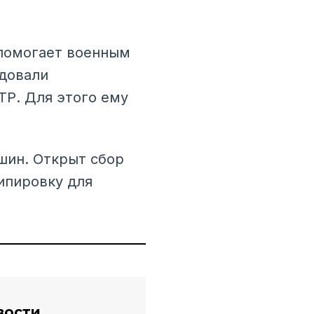
 помогает военным
удовали
ТР. Для этого ему
шин. Открыт сбор
кипировку для
вости