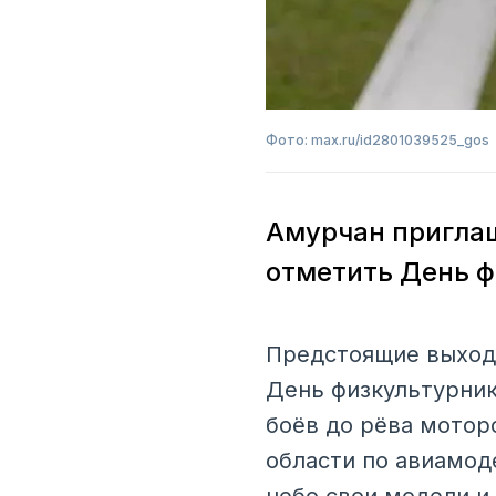
Фото: max.ru/id2801039525_gos
Амурчан пригла
отметить День ф
Предстоящие выходн
День физкультурник
боёв до рёва мотор
области по авиамод