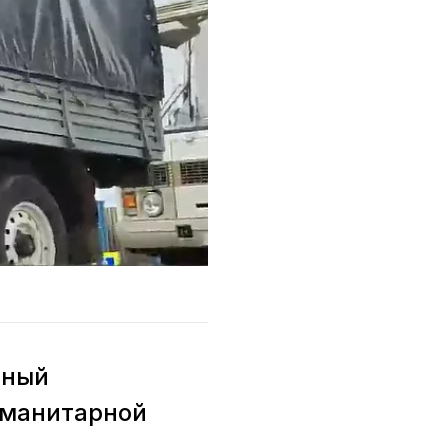
нный
уманитарной