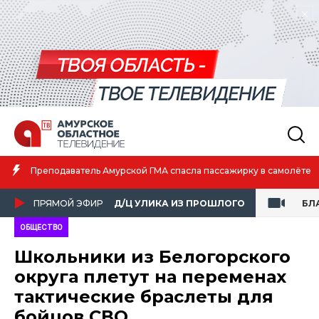
Амурская спортсменка выиграла первенство России по лёгкой
атлетике
ПРЯМОЙ ЭФИР
Д/Ц УЛИКА ИЗ ПРОШЛОГО
БЛ
ОБЩЕСТВО
Школьники из Белогорского
округа плетут на переменах
тактические браслеты для
бойцов СВО