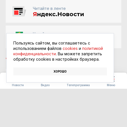
Читайте в ленте
Я
ндекс.Новости
Читайте в ленте
Google Новости
Пользуясь сайтом, вы соглашаетесь с
использованием файлов
cookies
и
политикой
конфиденциальности
. Вы можете запретить
обработку сookies в настройках браузера.
ХОРОШО
ВЛАДИМИР ПУТИН
ЮРИЙ ТРУТНЕВ
Новости
Видео
Телепрограмма
Меню
СПОРТ
В Благовещенске открылся
Центр единоборств
абсолютного чемпиона мира