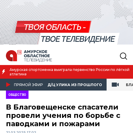
Благовещенск вошёл в число городов с наилучшим качеством
жизни
ПРЯМОЙ ЭФИР
Д/Ц УЛИКА ИЗ ПРОШЛОГО
БЛ
ОБЩЕСТВО
В Благовещенске спасатели
провели учения по борьбе с
паводками и пожарами
21.03.2025 17:02