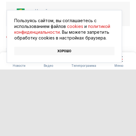
Читайте в ленте
Google Новости
Пользуясь сайтом, вы соглашаетесь с
использованием файлов
cookies
и
политикой
конфиденциальности
. Вы можете запретить
обработку сookies в настройках браузера.
ХОРОШО
СПОРТ
СОРЕВНОВАНИЯ
ГТО
Новости
Видео
Телепрограмма
Меню
БЛАГОУСТРОЙСТВО
Часть «Парка трёх
поколений» в Ивановке
сдадут на два месяца раньше
срока
06.08.2026 15:34