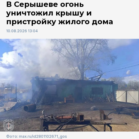
В Серышеве огонь
уничтожил крышу и
пристройку жилого дома
10.08.2026 13:04
Фото: max.ru/id2801102671_gos