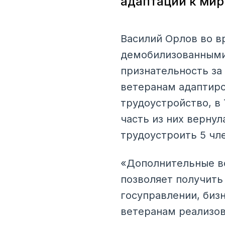
адаптации к ми
Василий Орлов во в
демобилизованными
признательность за
ветеранам адаптиро
трудоустройство, в
часть из них верну
трудоустроить 5 чл
«Дополнительные во
позволяет получить
госуправлении, биз
ветеранам реализов