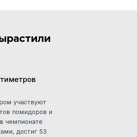
вырастили
нтиметров
ором участвуют
ртов помидоров и
 в чемпионате
ами, достиг 53