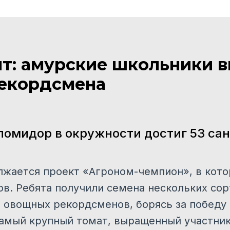
нт: амурские школьники 
екордсмена
омидор в окружности достиг 53 са
жается проект «Агроном-чемпион», в кот
ов. Ребята получили семена нескольких со
овощных рекордсменов, борясь за победу
Самый крупный томат, выращенный участник