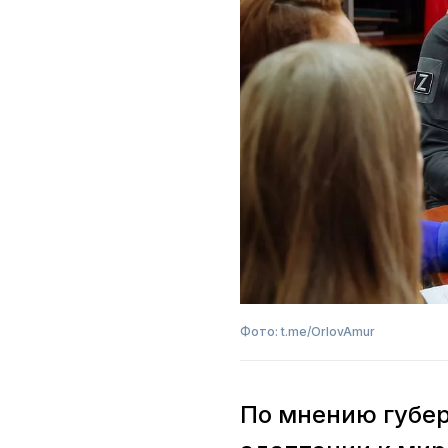
Фото: t.me/OrlovAmur
По мнению губер