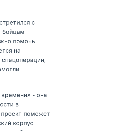
стретился с
л бойцам
ажно помочь
ется на
в спецоперации,
омогли
времени» - она
ости в
, проект поможет
ский корпус