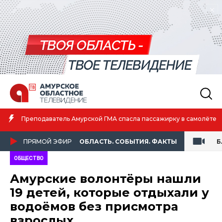
Амурская спортсменка выиграла первенство России 
 самолёте
атлетике
ПРЯМОЙ ЭФИР
ОБЛАСТЬ. СОБЫТИЯ. ФАКТЫ
Б
ОБЩЕСТВО
Амурские волонтёры нашли
19 детей, которые отдыхали у
водоёмов без присмотра
взрослых