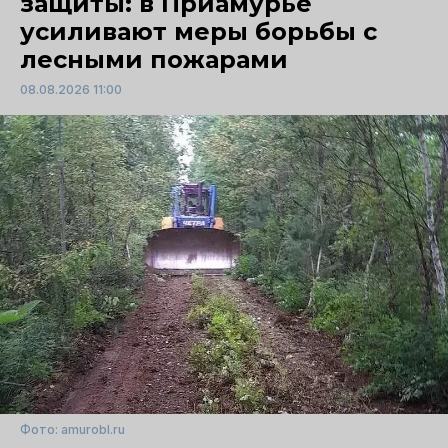
защиты: в Приамурье
усиливают меры борьбы с
лесными пожарами
08.08.2026 11:00
Фото: amurobl.ru