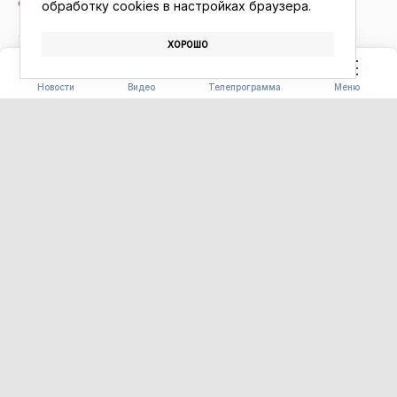
обработку сookies в настройках браузера.
ХОРОШО
ПРАЗДНИК
ДЕНЬ СТРОИТЕЛЯ
НАГРАДЫ
Новости
Видео
Телепрограмма
Меню
БЛАГОУСТРОЙСТВО
В гости к Винни-Пуху: в парке
Завитинска появится
«Волшебная поляна» с
героями мультфильма
06.08.2026 16:48