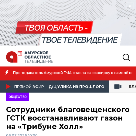
Амурская спортсменка выиграла первенство России по лёгк
те
атлетике
ПРЯМОЙ ЭФИР
Д/Ц УЛИКА ИЗ ПРОШЛОГО
БЛ
ОБЩЕСТВО
Сотрудники благовещенского
ГСТК восстанавливают газон
на «Трибуне Холл»
06.07.2025 10:00