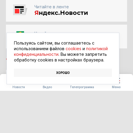
Читайте в ленте
Я
ндекс.Новости
Читайте в ленте
Google Новости
Пользуясь сайтом, вы соглашаетесь с
использованием файлов
cookies
и
политикой
конфиденциальности
. Вы можете запретить
обработку сookies в настройках браузера.
ХОРОШО
ТЕХНОЛОГИИ
РЕМОНТ
ПОЛИКЛИНИКА
Новости
Видео
Телепрограмма
Меню
ТРАНСПОРТ
В Приамурье автоматические
пункты весогабаритного
контроля следят за
большегрузами