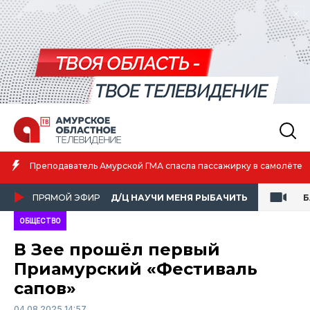
Преподаватель Амурской ГМА спасла пассажирку в самолёте
ПРЯМОЙ ЭФИР
Д/Ц НАУЧИ МЕНЯ РЫБАЧИТЬ
Б
ОБЩЕСТВО
В Зее прошёл первый
Приамурский «Фестиваль
сапов»
04.08.2025 14:57