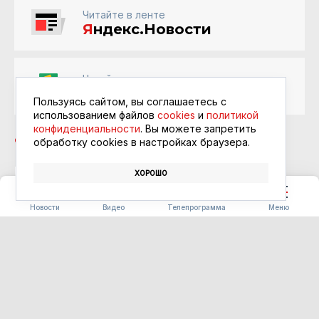
Читайте в ленте
Я
ндекс.Новости
Читайте в ленте
Google Новости
Пользуясь сайтом, вы соглашаетесь с
использованием файлов
cookies
и
политикой
конфиденциальности
. Вы можете запретить
обработку сookies в настройках браузера.
ХОРОШО
ДОРОГИ
БЛАГОУСТРОЙСТВО
ЦИОЛКОВСКИЙ
Новости
Видео
Телепрограмма
Меню
ТРАНСПОРТ
Семь погибших и почти сто
раненых: в регионе
стартовали рейды против
нарушителей на двух колёсах