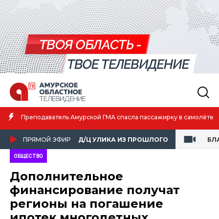
Амурская спортсменка 
кой ГМА спасла пассажирку в самолёте
атлетике
ПРЯМОЙ ЭФИР
Д/Ц УЛИКА ИЗ ПРОШЛОГО
БЛ
ОБЩЕСТВО
Дополнительное
финансирование получат
регионы на погашение
ипотек многодетных