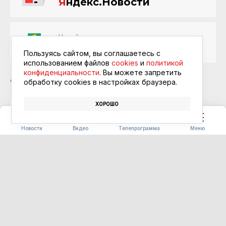
Я
ндекс.Новости
Читайте в ленте
Google Новости
Пользуясь сайтом, вы соглашаетесь с
использованием файлов
cookies
и
политикой
конфиденциальности
. Вы можете запретить
обработку сookies в настройках браузера.
ХОРОШО
ВЛАДИМИР ПУТИН
ЮРИЙ ТРУТНЕВ
Новости
Видео
Телепрограмма
Меню
СПОРТ
В Благовещенске открылся
Центр единоборств
абсолютного чемпиона мира
Дмитрия Бивола
07.08.2026 13:31