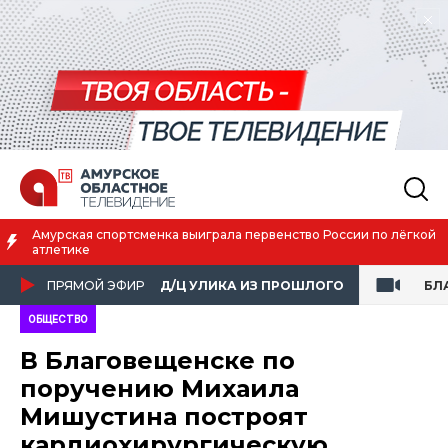
о лёгкой
Благовещенск вошёл в число городов с наилучшим ка
жизни
ПРЯМОЙ ЭФИР
Д/Ц УЛИКА ИЗ ПРОШЛОГО
БЛ
ОБЩЕСТВО
В Благовещенске по
поручению Михаила
Мишустина построят
кардиохирургическую