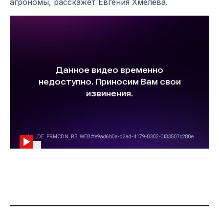
агрономы, расскажет Евгения Хмелёва.