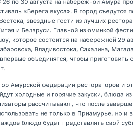
С 26 по 30 августа на набережной Амура пр
иваль «Берега вкуса». В город съедутся п
Востока, звездные гости из лучших рестора
Китая и Беларуси. Главной изюминкой фести
шоу, которое состоится на набережной 29 а
абаровска, Владивостока, Сахалина, Магада
 впервые объединятся, чтобы приготовить 
т.
тор Амурской федерации рестораторов и о
ойдут холодные и горячие закуски, блюда из
низаторы рассчитывают, что после заверше
спользовать не только в Приамурье, но и в
Каждое блюдо будет представлять свой суб