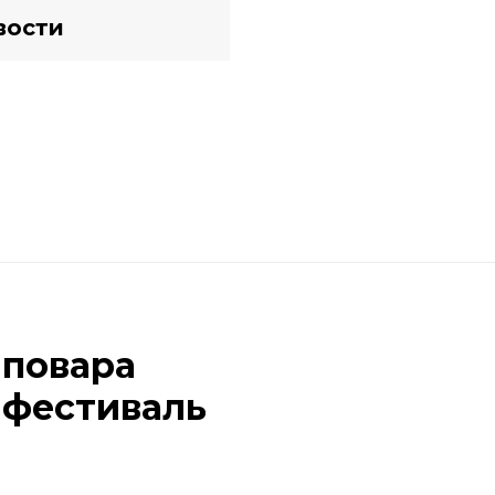
вости
 повара
 фестиваль