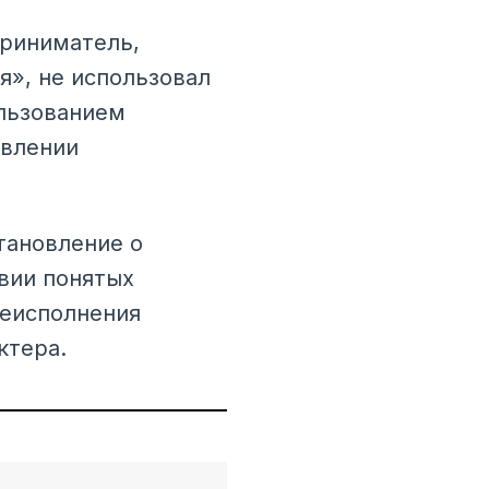
приниматель,
», не использовал
ользованием
овлении
тановление о
вии понятых
неисполнения
ктера.