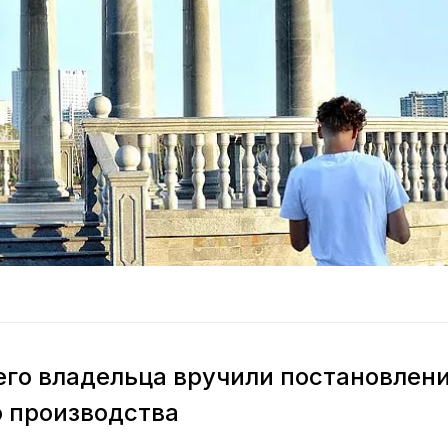
го владельца вручили постановлен
 производства