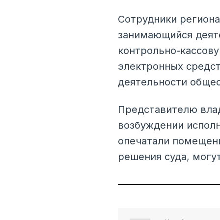
Сотрудники региона
занимающийся деяте
контрольно-кассову
электронных средст
деятельности общес
Представителю влад
возбуждении исполн
опечатали помещени
решения суда, могу