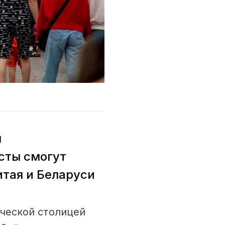
я
сты смогут
итая и Беларуси
ческой столицей