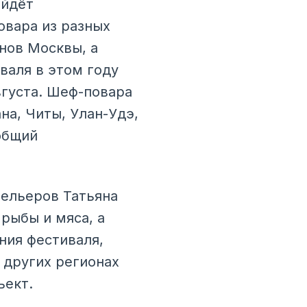
ойдёт
овара из разных
нов Москвы, а
валя в этом году
вгуста. Шеф-повара
на, Читы, Улан-Удэ,
общий
тельеров Татьяна
 рыбы и мяса, а
ния фестиваля,
 других регионах
ъект.