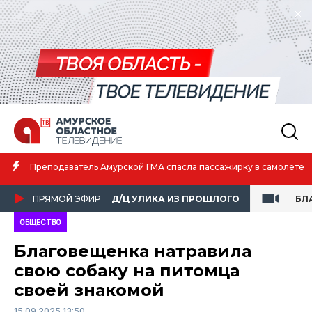
Преподаватель Амурской ГМА спасла пассажирку в самолёте
ПРЯМОЙ ЭФИР
Д/Ц УЛИКА ИЗ ПРОШЛОГО
БЛ
ОБЩЕСТВО
Благовещенка натравила
свою собаку на питомца
своей знакомой
15.09.2025 13:50