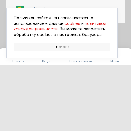
Читайте в ленте
Google Новости
Пользуясь сайтом, вы соглашаетесь с
использованием файлов
cookies
и
политикой
конфиденциальности
. Вы можете запретить
обработку сookies в настройках браузера.
ХОРОШО
ПОЖАР
СПАСАТЕЛИ
ТАМБОВСКИЙ ОКРУГ
Новости
Видео
Телепрограмма
Меню
СЕЛЬСКОЕ ХОЗЯЙСТВО
Россельхознадзор пресёк
ввоз заражённой партии
томатов в Приамурье
07.08.2026 10:32