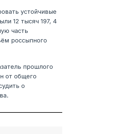
овать устойчивые
ли 12 тысяч 197, 4
шую часть
бъём россыпного
азатель прошлого
нн от общего
судить о
ва.