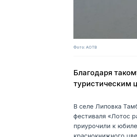
Фото: АОТВ
Благодаря таком
туристическим 
В селе Липовка Там
фестиваля «Лотос р
приурочили к юбиле
краснокнижного цве