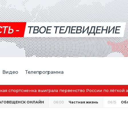
Видео
Телепрограмма
аговещенск вошёл в число городов с наилучшим качество
АГОВЕЩЕНСК ОНЛАЙН
06:00
Частная жизнь
06:15
Об