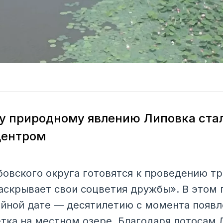
у природному явлению Липовка ста
центром
бовского округа готовятся к проведению т
аскрывает свои соцветия дружбы». В этом 
йной дате — десятилетию с момента появл
тка на местном озере. Благодаря лотосам 