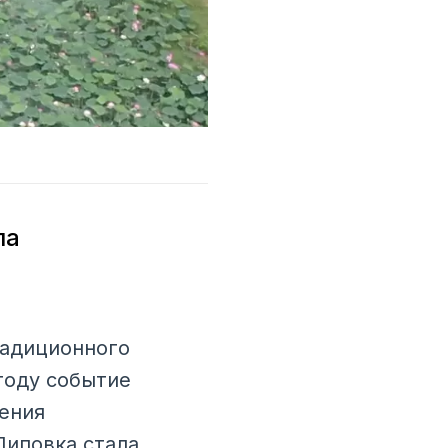
ла
радиционного
году событие
ения
Липовка стала