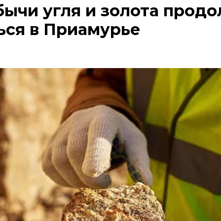
ычи угля и золота прод
ься в Приамурье