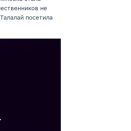
шественников не
 Талалай посетила