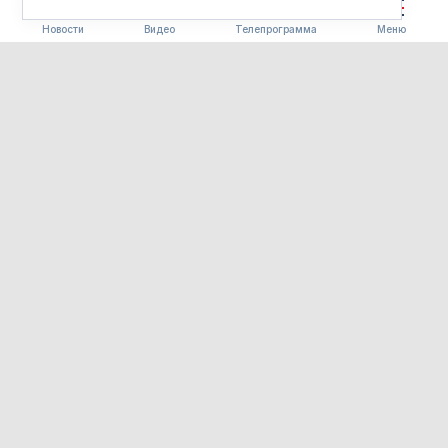
Новости
Видео
Телепрограмма
Меню
ОБЩЕСТВО
Вкус Дальнего Востока в
одном сете: повара ведущих
ресторанов страны посетят
фестиваль «Берега вкуса»
08.08.2026 12:00