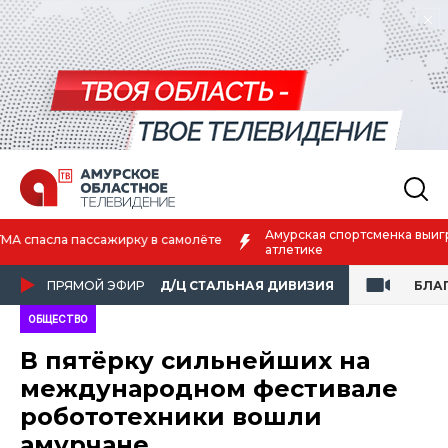
Амурская спортсменка выиграла первенство России по лёгкой
атлетике
ПРЯМОЙ ЭФИР
Д/Ц СТАЛЬНАЯ ДИВИЗИЯ
БЛА
ОБЩЕСТВО
В пятёрку сильнейших на
международном фестивале
робототехники вошли
амурчане