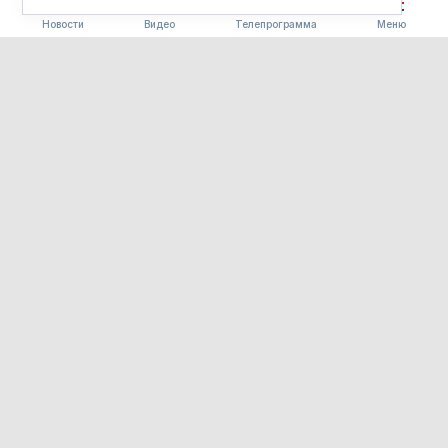
Новости
Видео
Телепрограмма
Меню
ОБЩЕСТВО
Бесплатные путёвки,
безопасность на воде и
навыки выживания: что
получают дети в лагерях
Приамурья
06.08.2026 11:04