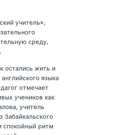
ский учитель»,
язательного
ательную среду,
.
к остались жить и
 английского языка
едагог отмечает
вых учеников как
алова, учитель
з Забайкальского
 и спокойный ритм