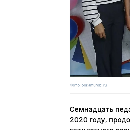
Фото: obr.amurobl.ru
Семнадцать педа
2020 году, прод