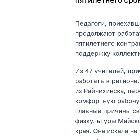
пятилетнего сро
Педагоги, приехавш
продолжают работат
пятилетнего контра
поддержку коллекти
Из 47 учителей, при
работать в регионе.
из Райчихинска, пе
комфортную рабочую
главные причины св
физкультуры Майско
края. Она искала н