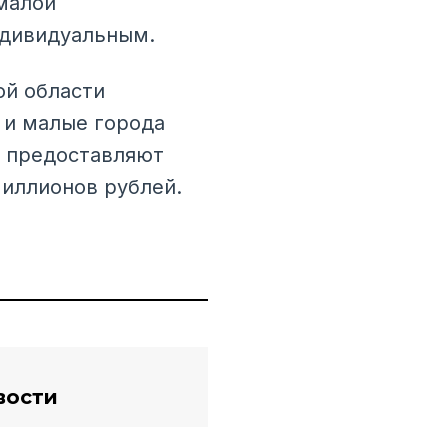
малой
ндивидуальным.
ой области
 и малые города
ы предоставляют
иллионов рублей.
вости