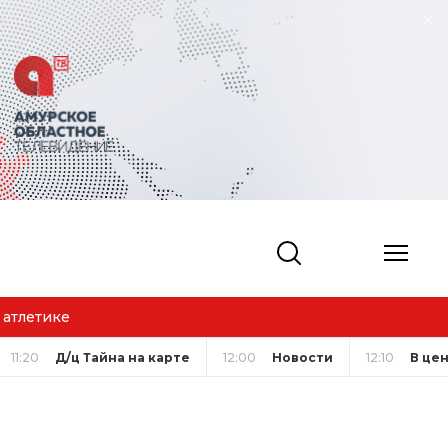
 атлетике
11:20
Д/ц Тайна на карте
12:00
Новости
12:10
В це