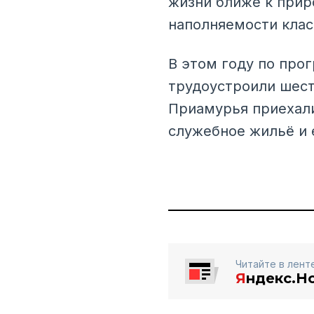
жизни ближе к прир
наполняемости клас
В этом году по про
трудоустроили шест
Приамурья приехали
служебное жильё и 
Читайте в лент
Я
ндекс.Н