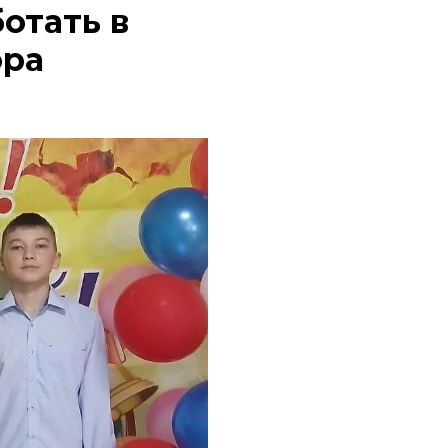
отать в
ора