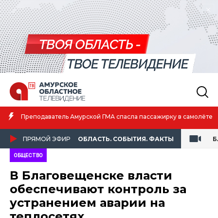
Амурская спортсменка выиграла первенство России по лёгкой
атлетике
ПРЯМОЙ ЭФИР
ОБЛАСТЬ. СОБЫТИЯ. ФАКТЫ
Б
ОБЩЕСТВО
В Благовещенске власти
обеспечивают контроль за
устранением аварии на
теплосетях