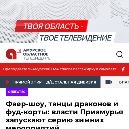
Амурская спортсменка выиграла первенство России по лёгкой
атлетике
ПРЯМОЙ ЭФИР
Д/Ц СТАЛЬНАЯ ДИВИЗИЯ
БЛА
ОБЩЕСТВО
Фаер-шоу, танцы драконов и
фуд-корты: власти Приамурья
запускают серию зимних
мероприятий