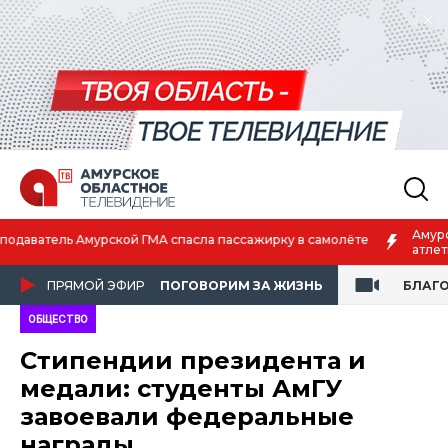
Амурская спортсменка выиграла первенство России по лёгкой
атлетике
ПРЯМОЙ ЭФИР
ПОГОВОРИМ ЗА ЖИЗНЬ
БЛАГ
ОБЩЕСТВО
Стипендии президента и
медали: студенты АмГУ
завоевали федеральные
награды