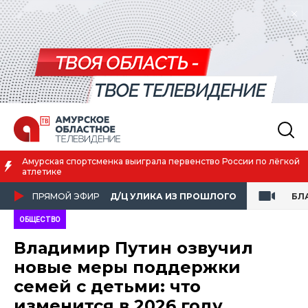
ссии по лёгкой
Благовещенск вошёл в число городов с наилуч
жизни
ПРЯМОЙ ЭФИР
Д/Ц УЛИКА ИЗ ПРОШЛОГО
БЛ
ОБЩЕСТВО
Владимир Путин озвучил
новые меры поддержки
семей с детьми: что
изменится в 2026 году