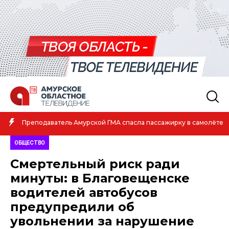
Амурская спортсменка выиграла первенство России п
самолёте
атлетике
ОБЩЕСТВО
Смертельный риск ради
минуты: в Благовещенске
водителей автобусов
предупредили об
увольнении за нарушение