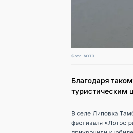
Фото: АОТВ
Благодаря таком
туристическим 
В селе Липовка Там
фестиваля «Лотос р
приурочили к юбиле