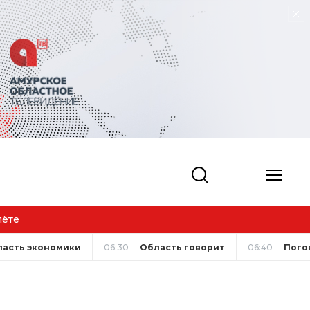
ласть экономики
06:30
Область говорит
06:40
Пого