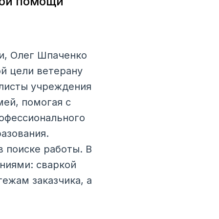
ной помощи
и, Олег Шпаченко
й цели ветерану
алисты учреждения
мей, помогая с
рофессионального
азования.
в поиске работы. В
ниями: сваркой
ежам заказчика, а