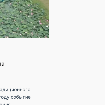
ла
радиционного
году событие
ения