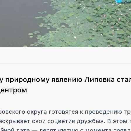
у природному явлению Липовка ста
центром
бовского округа готовятся к проведению т
аскрывает свои соцветия дружбы». В этом 
йной дате — десятилетию с момента появл