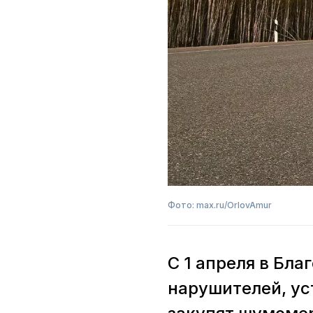
Фото: max.ru/OrlovAmur
С 1 апреля в Бл
нарушителей, ус