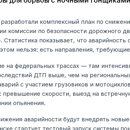
ры для борьбы с ночными гонщикам
 разработали комплексный план по снижен
нии комиссии по безопасности дорожного д
 Статистика показывает, что аварийность с
 этом нельзя: есть направления, требующие
е на федеральных трассах — там интенсив
последствий ДТП выше, чем на региональны
аварий с участием грузовиков и мотоцикло
 превышение скорости, выезд на встречну
янии опьянения.
ижения аварийности будут внедрять новые 
нске стартует тестовый запуск системы по