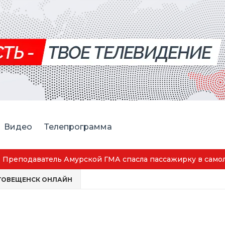
Видео
Телепрограмма
ской ГМА спасла пассажирку в самолёте
ГОВЕЩЕНСК ОНЛАЙН