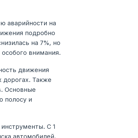
и
ию аварийности на
вижения подробно
низилась на 7%, но
 особого внимания.
ность движения
х дорогах. Также
в. Основные
ю полосу и
инструменты. С 1
иска автомобилей,