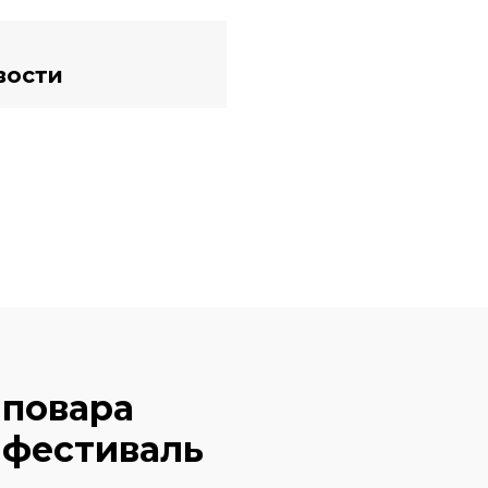
вости
 повара
 фестиваль