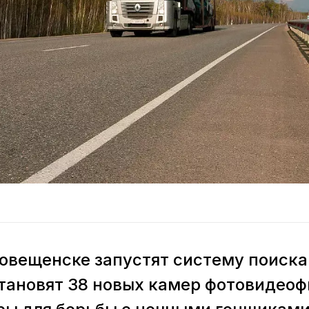
аговещенске запустят систему поиск
тановят 38 новых камер фотовидеоф