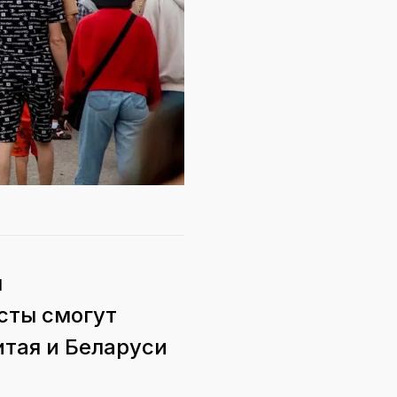
я
сты смогут
итая и Беларуси